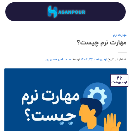
Ski
t
conten
مهارت نرم
مهارت نرم چیست؟
انتشار در تاریخ
اردیبهشت ۲۶, ۱۴۰۴
توسط
محمد امیر حسن پور
26
اردیبهشت