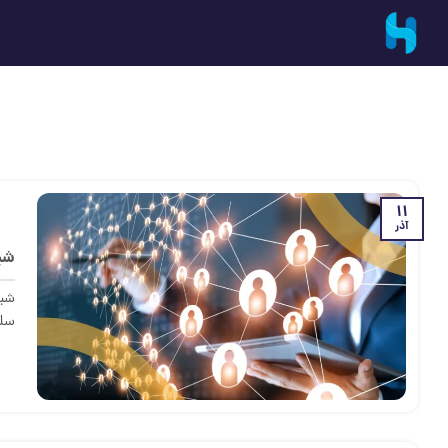
Ski
t
conten
11
آذر
شب
شبک
سلا