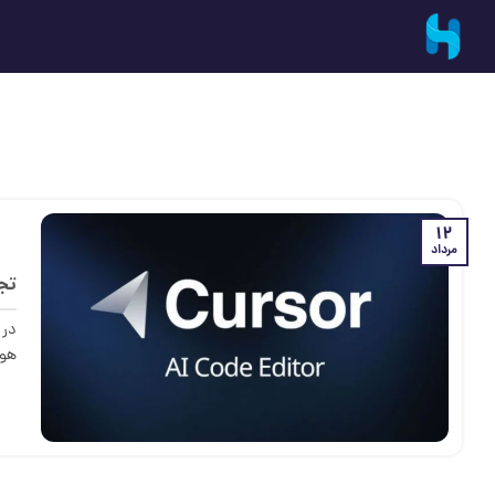
Ski
t
conten
12
مرداد
تجربه من با 
در 
هوش